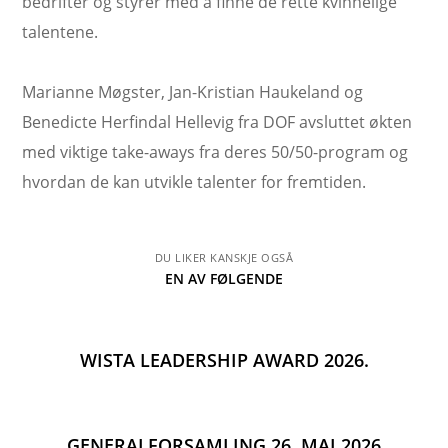
bedrifter og styrer med å finne de rette kvinnelige
talentene.
Marianne Møgster, Jan-Kristian Haukeland og
Benedicte Herfindal Hellevig fra DOF avsluttet økten
med viktige take-aways fra deres 50/50-program og
hvordan de kan utvikle talenter for fremtiden.
DU LIKER KANSKJE OGSÅ
EN AV FØLGENDE
WISTA LEADERSHIP AWARD 2026.
GENERALFORSAMLING 26. MAI 2026