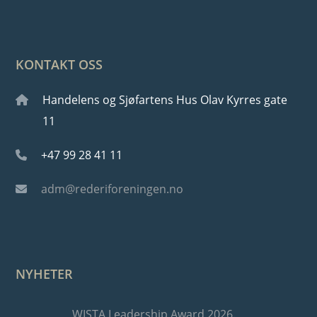
KONTAKT OSS
Handelens og Sjøfartens Hus Olav Kyrres gate
11
+47 99 28 41 11
adm@rederiforeningen.no
NYHETER
WISTA Leadership Award 2026.