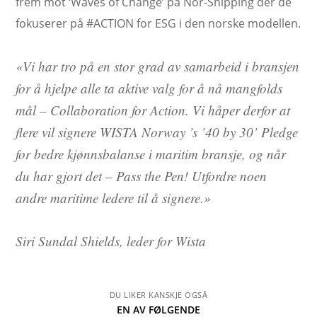
frem mot ‘Waves of Change’ på Nor-Shipping der de
fokuserer på #ACTION for ESG i den norske modellen.
«Vi har tro på en stor grad av samarbeid i bransjen
for å hjelpe alle ta aktive valg for å nå mangfolds
mål – Collaboration for Action. Vi håper derfor at
flere vil signere WISTA Norway ’s ’40 by 30’ Pledge
for bedre kjønnsbalanse i maritim bransje, og når
du har gjort det – Pass the Pen! Utfordre noen
andre maritime ledere til å signere.»
Siri Sundal Shields, leder for Wista
DU LIKER KANSKJE OGSÅ
EN AV FØLGENDE