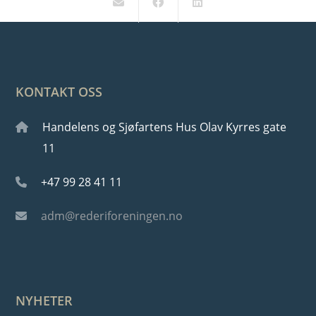
KONTAKT OSS
Handelens og Sjøfartens Hus Olav Kyrres gate
11
+47 99 28 41 11
adm@rederiforeningen.no
NYHETER