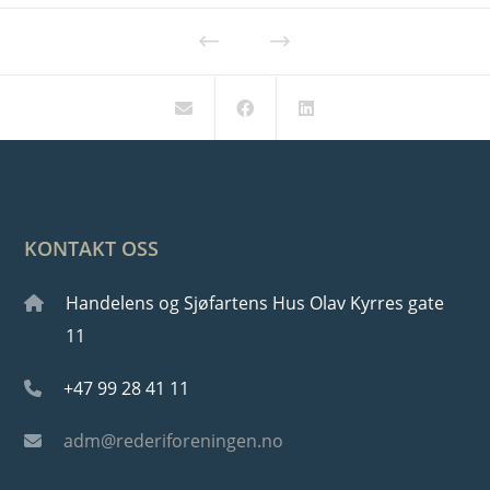
KONTAKT OSS
Handelens og Sjøfartens Hus Olav Kyrres gate
11
+47 99 28 41 11
adm@rederiforeningen.no