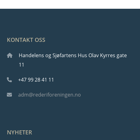
KONTAKT OSS
Handelens og Sjøfartens Hus Olav Kyrres gate
11
+47 99 28 41 11
adm@rederiforeningen.no
NYHETER