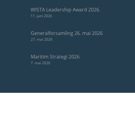
WISTA Leadership Award 2026.
11. juni 2026
Generalforsamling 26. mai 2026
27. mai 2026
Maritim Strategi 2026
7. mai 2026
OM OSS
Bergens Rederiforening er Norges største og
ledende rederiforening og sentral i det maritime
klusteret i Bergen, Norges industrielle shipping