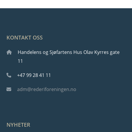
KONTAKT OSS
Handelens og Sjøfartens Hus Olav Kyrres gate
11
+47 99 28 41 11
adm@rederiforeningen.no
NYHETER