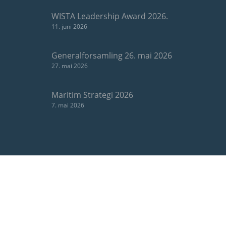
WISTA Leadership Award 2026.
11. juni 2026
Generalforsamling 26. mai 2026
27. mai 2026
Maritim Strategi 2026
7. mai 2026
OM OSS
Bergens Rederiforening er Norges største og
ledende rederiforening og sentral i det maritime
klusteret i Bergen, Norges industrielle shipping