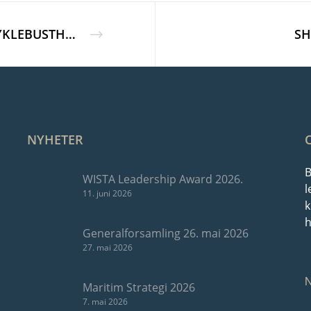
MYKLEBUSTHAUG MANAGEMENT AS
SH
NYHETER
B
WISTA Leadership Award 2026.
l
11. juni 2026
k
h
Generalforsamling 26. mai 2026
27. mai 2026
Maritim Strategi 2026
7. mai 2026