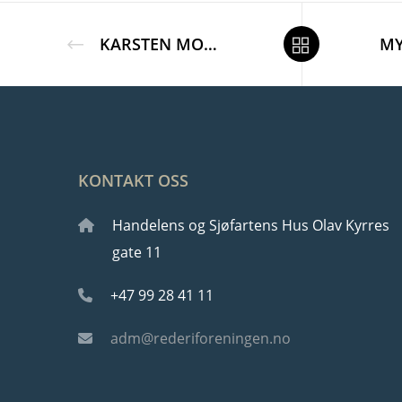
KARSTEN MOHOLT
KONTAKT OSS
Handelens og Sjøfartens Hus Olav Kyrres
gate 11
+47 99 28 41 11
adm@rederiforeningen.no