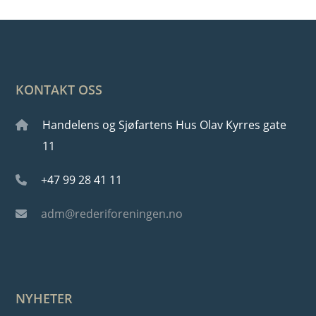
KONTAKT OSS
Handelens og Sjøfartens Hus Olav Kyrres gate
11
+47 99 28 41 11
adm@rederiforeningen.no
NYHETER