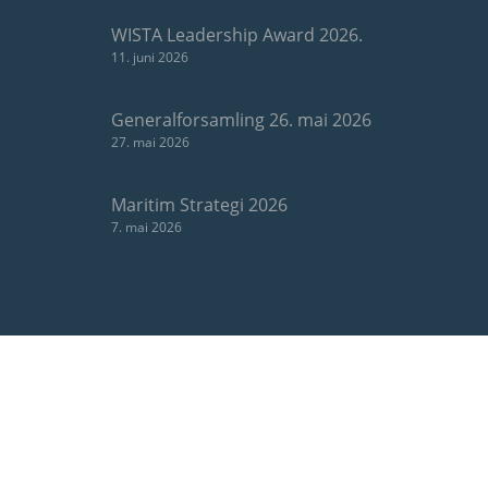
WISTA Leadership Award 2026.
11. juni 2026
Generalforsamling 26. mai 2026
27. mai 2026
Maritim Strategi 2026
7. mai 2026
OM OSS
Bergens Rederiforening er Norges største og
ledende rederiforening og sentral i det maritime
klusteret i Bergen, Norges industrielle shipping