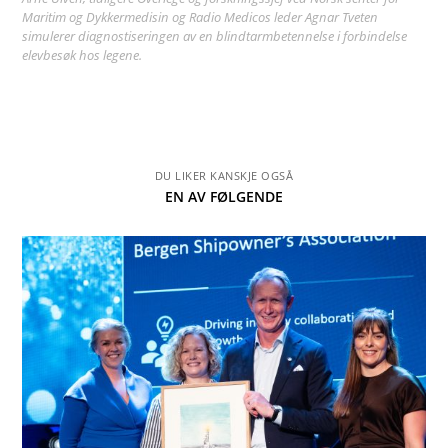
Maritim og Dykkermedisin og Radio Medicos leder Agnar Tveten
simulerer diagnostiseringen av en blindtarmbetennelse i forbindelse
elevbesøk hos legene.
DU LIKER KANSKJE OGSÅ
EN AV FØLGENDE