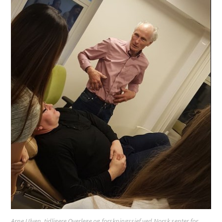
Arne Ulven, tidligere Overlege og forskningssjef ved Norsk senter for