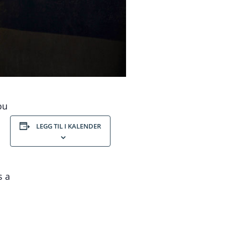
ou
LEGG TIL I KALENDER
s a