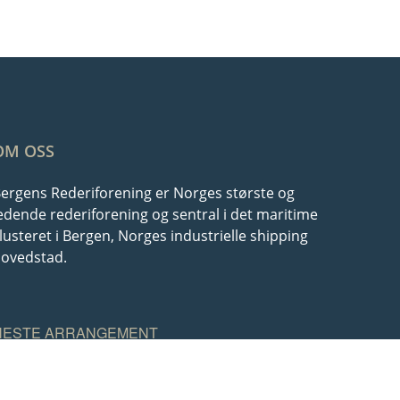
OM OSS
ergens Rederiforening er Norges største og
edende rederiforening og sentral i det maritime
lusteret i Bergen, Norges industrielle shipping
ovedstad.
NESTE ARRANGEMENT
10 august| 08:00
-
13 august| 17:00
AUG
10
ARENDALSUKA