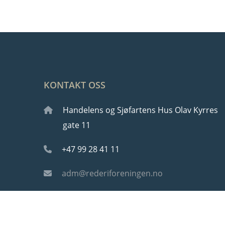
KONTAKT OSS
Handelens og Sjøfartens Hus Olav Kyrres
gate 11
+47 99 28 41 11
adm@rederiforeningen.no