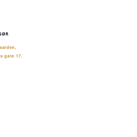
GØR
aarden,
s gate 17,