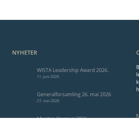
NYHETER
B
WISTA Leadership Award 2026.
l
11. juni 2026
k
h
Generalforsamling 26. mai 2026
27. mai 2026
Maritim Strategi 2026
7. mai 2026