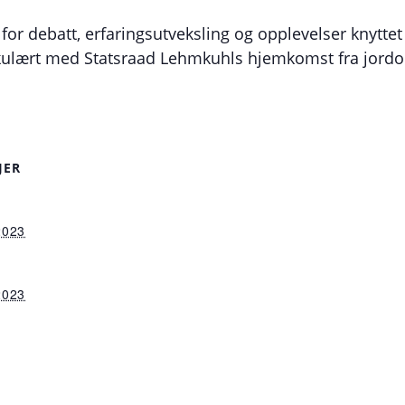
 for debatt, erfaringsutveksling og opplevelser knyttet 
takulært med Statsraad Lehmkuhls hjemkomst fra jor
JER
2023
2023