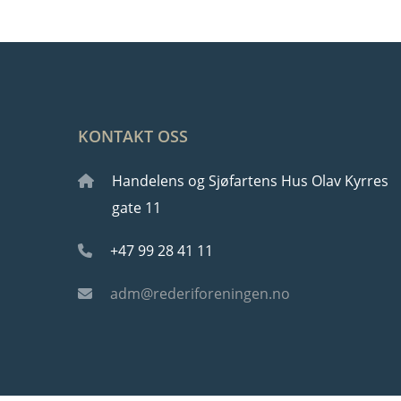
KONTAKT OSS
Handelens og Sjøfartens Hus Olav Kyrres
gate 11
+47 99 28 41 11
adm@rederiforeningen.no