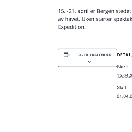
15. -21. april er Bergen stedet
av havet. Uken starter spek
Expedition.
DETAL
LEGG TIL I KALENDER
Start:
15.04.
Slutt:
21.04.