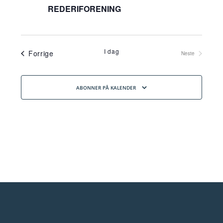
REDERIFORENING
I dag
Arrangementer
Forrige
Neste
Arrangementer
ABONNER PÅ KALENDER