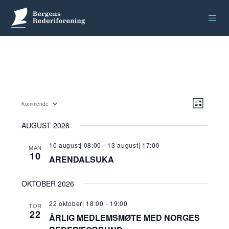
VELG
ARRA
Kommende
L
VIEW
VISNI
Velg
I
AUGUST 2026
NAVI
S
dato.
T
E
10 august| 08:00
-
13 august| 17:00
MAN
10
ARENDALSUKA
OKTOBER 2026
22 oktober| 18:00
-
19:00
TOR
22
ÅRLIG MEDLEMSMØTE MED NORGES